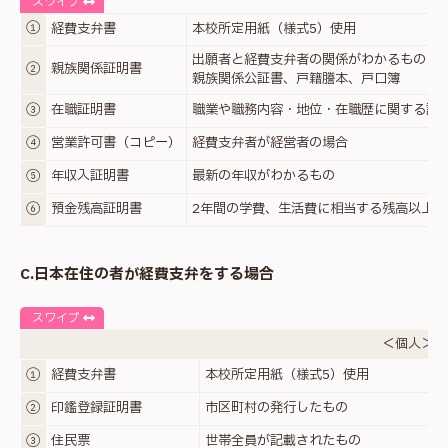
スワイプ
①
経費支弁書
本校所定用紙（様式5）使用
出願者と経費支弁者の関係がわかるもの
②
親族関係証明書
親族関係公証書、戸籍謄本、戸口簿
③
在職証明書
職業や職務内容・地位・在職歴に関する証
④
営業許可書（コピー）
経費支弁者が経営者の場合
⑤
年収入証明書
最新の年収がわかるもの
⑥
預金残高証明書
2年間の学費、生活費に相当する残高以上が
C.日本在住の者が経費支弁をする場合
スワイプ
＜個人＞
①
経費支弁書
本校所定用紙（様式5）使用
②
印鑑登録証明書
市区町村の発行したもの
③
住民票
世帯全員が記載されたもの