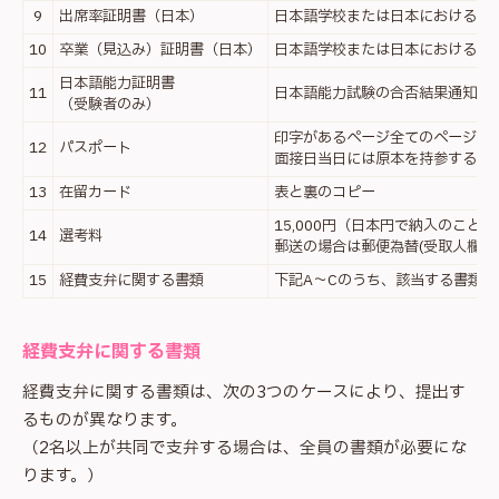
9
出席率証明書（日本）
日本語学校または日本における最
10
卒業（見込み）証明書（日本）
日本語学校または日本における最
日本語能力証明書
11
日本語能力試験の合否結果通知書
（受験者のみ）
印字があるページ全てのページの
12
パスポート
面接日当日には原本を持参するこ
13
在留カード
表と裏のコピー
15,000円（日本円で納入のこと
14
選考料
郵送の場合は郵便為替(受取人欄等
15
経費支弁に関する書類
下記A～Cのうち、該当する書類
経費支弁に関する書類
経費支弁に関する書類は、次の3つのケースにより、提出す
るものが異なります。
（2名以上が共同で支弁する場合は、全員の書類が必要にな
ります。）