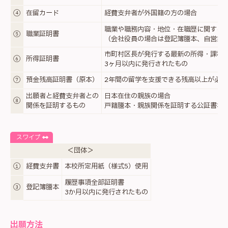
④
在留カード
経費支弁者が外国籍の方の場合
職業や職務内容・地位・在職歴に関する
⑤
職業証明書
（会社役員の場合は登記簿謄本、自営業
市町村区長が発行する最新の所得・課税
⑥
所得証明書
3ヶ月以内に発行されたもの
⑦
預金残高証明書（原本）
2年間の留学を支援できる残高以上が必要
出願者と経費支弁者との
日本在住の親族の場合
⑧
関係を証明するもの
戸籍謄本・親族関係を証明する公証書な
スワイプ
＜団体＞
①
経費支弁書
本校所定用紙（様式5）使用
履歴事項全部証明書
③
登記簿謄本
3か月以内に発行されたもの
出願方法