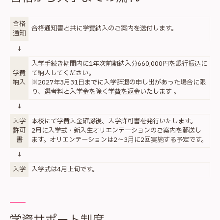
合格
合格通知書と共に学費納入のご案内を送付します。
通知
↓
入学手続き期間内に1年次前期納入分660,000円を銀行振込に
学費
て納入してください。
納入
※2027年3月31日までに入学辞退の申し出があった場合に限
り、選考料と入学金を除く学費を返金いたします 。
↓
入学
本校にて学費入金確認後、入学許可書を発行いたします。
許可
2月に入学式・新入生オリエンテーションのご案内を郵送し
書
ます。オリエンテーションは2～3月に2回実施する予定です。
↓
入学
入学式は4月上旬です。