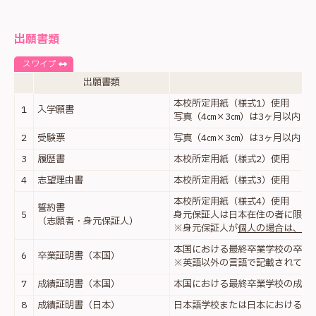
出願書類
スワイプ
出願書類
本校所定用紙（様式1）使用
1
入学願書
写真（4㎝×3㎝）は3ヶ月以内に
2
受験票
写真（4㎝×3㎝）は3ヶ月以内に
3
履歴書
本校所定用紙（様式2）使用
4
志望理由書
本校所定用紙（様式3）使用
本校所定用紙（様式4）使用
誓約書
5
身元保証人は日本在住の者に限る
（志願者・身元保証人）
※身元保証人が
個人の場合は、在
本国における最終卒業学校の卒業
6
卒業証明書（本国）
※英語以外の言語で記載されてい
7
成績証明書（本国）
本国における最終卒業学校の成績
8
成績証明書（日本）
日本語学校または日本における最