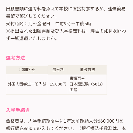
出願書類に選考料を添えて本校に直接持参するか、速達簡易
書留で郵送してください。
受付時間：月～金曜日 午前9時～午後5時
※提出された出願書類及び入学検定料は、理由の如何を問わ
ず一切返還いたしません。
選考方法
出願区分
選考料
選考方法
書類選考
外国人留学生一般入試
15,000円
日本語試験（60分）
面接
入学手続き
合格者は、入学手続期間中に1年次前期納入分660,000円を
銀行振込みにて納入してください。（銀行振込手数料は、本